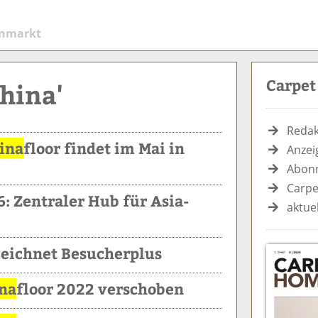
enmarkt
Carpe
China'
Redak
ina
floor findet im Mai in
Anzei
Abonn
Carpe
: Zentraler Hub für Asia-
aktue
eichnet Besucherplus
na
floor 2022 verschoben