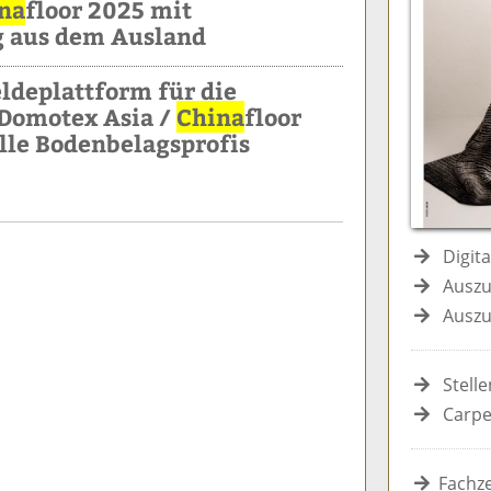
na
floor 2025 mit
g aus dem Ausland
deplattform für die
 Domotex Asia /
China
floor
 alle Bodenbelagsprofis
Digit
Auszu
Auszu
Stell
Carpe
Fachze