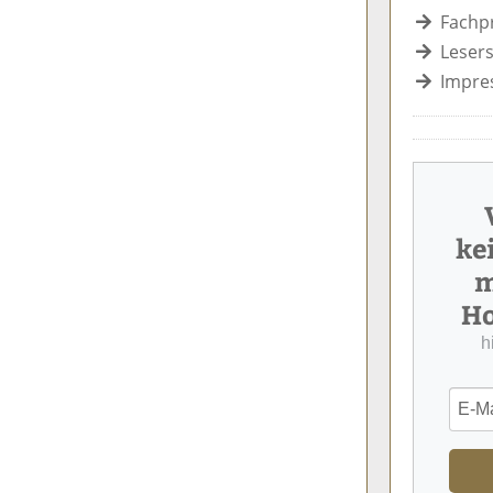
Fachp
Lesers
Impre
ke
m
Ho
h