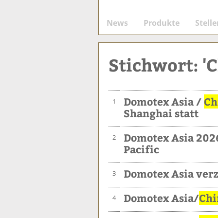
News
Produkte
Stell
Stichwort: '
Domotex Asia /
Ch
1
Shanghai statt
Domotex Asia 2026
2
Pacific
Domotex Asia verz
3
Domotex Asia/
Chi
4