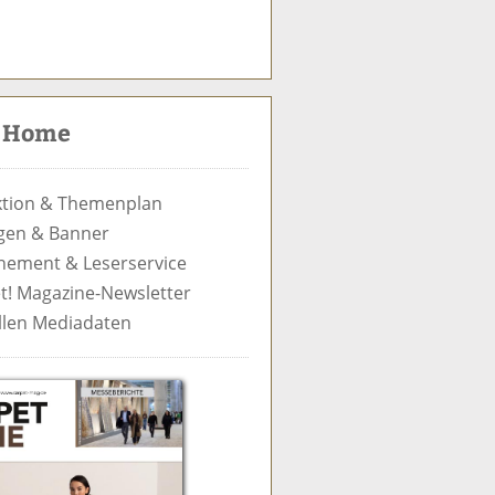
S
u
c
t Home
h
e
tion & Themenplan
gen & Banner
ement & Leserservice
t! Magazine-Newsletter
llen Mediadaten