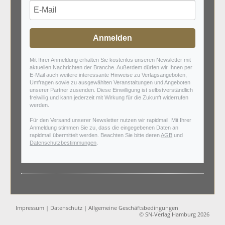
Anmelden
Mit Ihrer Anmeldung erhalten Sie kostenlos unseren Newsletter mit
aktuellen Nachrichten der Branche. Außerdem dürfen wir Ihnen per
E-Mail auch weitere interessante Hinweise zu Verlagsangeboten,
Umfragen sowie zu ausgewählten Veranstaltungen und Angeboten
unserer Partner zusenden. Diese Einwilligung ist selbstverständlich
freiwillig und kann jederzeit mit Wirkung für die Zukunft widerrufen
werden.
Für den Versand unserer Newsletter nutzen wir rapidmail. Mit Ihrer
Anmeldung stimmen Sie zu, dass die eingegebenen Daten an
rapidmail übermittelt werden. Beachten Sie bitte deren
AGB
und
Datenschutzbestimmungen
.
Impressum
|
Datenschutz
|
Allgemeine Geschäftsbedingungen
© SN-Verlag Hamburg 2026