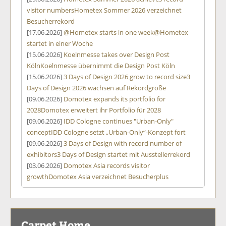
visitor numbers
Hometex Sommer 2026 verzeichnet
Besucherrekord
[17.06.2026]
@Hometex starts in one week
@Hometex
startet in einer Woche
[15.06.2026]
Koelnmesse takes over Design Post
Köln
Koelnmesse übernimmt die Design Post Köln
[15.06.2026]
3 Days of Design 2026 grow to record size
3
Days of Design 2026 wachsen auf Rekordgröße
[09.06.2026]
Domotex expands its portfolio for
2028
Domotex erweitert ihr Portfolio für 2028
[09.06.2026]
IDD Cologne continues "Urban-Only"
concept
IDD Cologne setzt „Urban-Only“-Konzept fort
[09.06.2026]
3 Days of Design with record number of
exhibitors
3 Days of Design startet mit Ausstellerrekord
[03.06.2026]
Domotex Asia records visitor
growth
Domotex Asia verzeichnet Besucherplus
Carpet Home