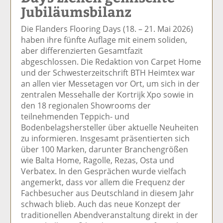
Jubiläumsbilanz
el
el
el
el
el
a
t
a
p
D
Die Flanders Flooring Days (18. – 21. Mai 2026)
uf
wi
uf
er
ru
haben ihre fünfte Auflage mit einem soliden,
F
tt
Li
E
ck
aber differenzierten Gesamtfazit
ac
er
n
m
e
abgeschlossen. Die Redaktion von Carpet Home
e
n
k
ai
n
und der Schwesterzeitschrift BTH Heimtex war
b
e
l
an allen vier Messetagen vor Ort, um sich in der
o
di
v
zentralen Messehalle der Kortrijk Xpo sowie in
o
n
er
den 18 regionalen Showrooms der
k
te
se
teilnehmenden Teppich- und
te
il
n
Bodenbelagshersteller über aktuelle Neuheiten
il
e
d
zu informieren. Insgesamt präsentierten sich
e
n
e
über 100 Marken, darunter Branchengrößen
n
n
wie Balta Home, Ragolle, Rezas, Osta und
Verbatex. In den Gesprächen wurde vielfach
angemerkt, dass vor allem die Frequenz der
Fachbesucher aus Deutschland in diesem Jahr
schwach blieb. Auch das neue Konzept der
traditionellen Abendveranstaltung direkt in der