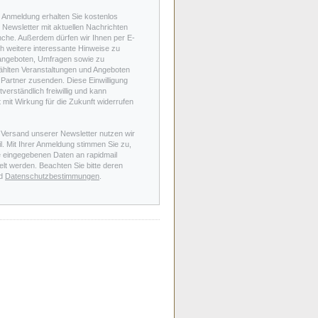
r Anmeldung erhalten Sie kostenlos
Newsletter mit aktuellen Nachrichten
nche. Außerdem dürfen wir Ihnen per E-
h weitere interessante Hinweise zu
angeboten, Umfragen sowie zu
hlten Veranstaltungen und Angeboten
Partner zusenden. Diese Einwilligung
stverständlich freiwillig und kann
t mit Wirkung für die Zukunft widerrufen
 Versand unserer Newsletter nutzen wir
l. Mit Ihrer Anmeldung stimmen Sie zu,
e eingegebenen Daten an rapidmail
elt werden. Beachten Sie bitte deren
d
Datenschutzbestimmungen
.