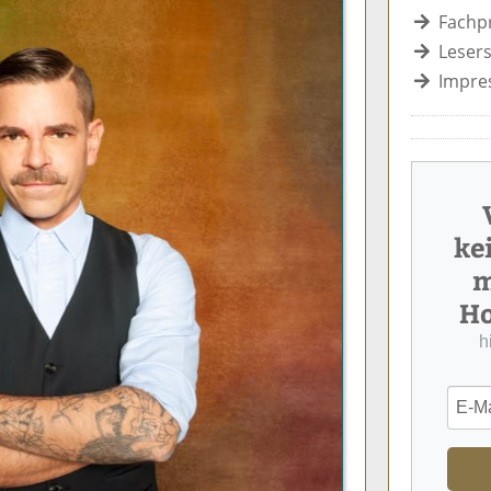
Fachp
Lesers
Impre
ke
m
Ho
h