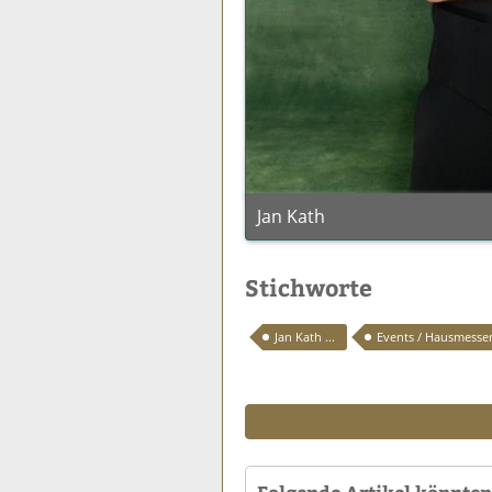
Jan Kath
Stichworte
Jan Kath ...
Events / Hausmesse
Folgende Artikel könnten 