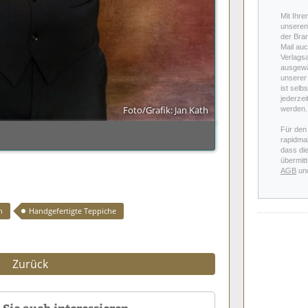
Mit Ihre
unseren 
der Bra
Mail auc
Verlags
ausgewä
unserer 
ist selb
jederzei
Foto/Grafik: Jan Kath
werden.
Für den
rapidmai
dass di
übermitt
AGB
un
n
Handgefertigte Teppiche
Zurück
Sie auch interessieren