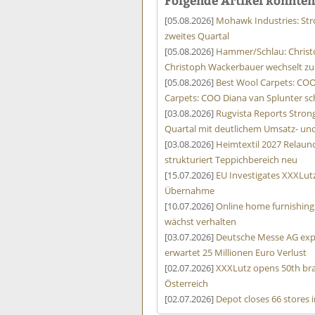
[05.08.2026]
Mohawk Industries: St
zweites Quartal
[05.08.2026]
Hammer/Schlau: Christ
Christoph Wackerbauer wechselt zu
[05.08.2026]
Best Wool Carpets: COO
Carpets: COO Diana van Splunter sc
[03.08.2026]
Rugvista Reports Stro
Quartal mit deutlichem Umsatz- u
[03.08.2026]
Heimtextil 2027 Relaunc
strukturiert Teppichbereich neu
[15.07.2026]
EU Investigates XXXLut
Übernahme
[10.07.2026]
Online home furnishing
wächst verhalten
[03.07.2026]
Deutsche Messe AG expe
erwartet 25 Millionen Euro Verlust
[02.07.2026]
XXXLutz opens 50th bra
Österreich
[02.07.2026]
Depot closes 66 stores