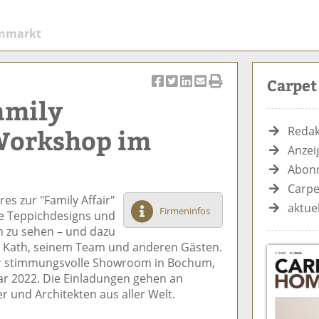
enmarkt
Carpe
Ar
Ar
Ar
Ar
Ar
amily
ti
ti
ti
ti
ti
k
k
k
k
k
 Workshop im
Redak
el
el
el
el
el
Anzei
a
t
a
p
D
Abonn
uf
wi
uf
er
ru
F
tt
Li
E
ck
Carpe
es zur "Family Affair"
ac
er
n
m
e
aktue
Firmeninfos
elle Teppichdesigns und
e
n
k
ai
n
n zu sehen – und dazu
b
e
l
Jan Kath, seinem Team und anderen Gästen.
o
di
v
der stimmungsvolle Showroom in Bochum,
o
n
er
uar 2022. Die Einladungen gehen an
k
te
se
r und Architekten aus aller Welt.
te
il
n
il
e
d