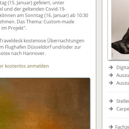
 (15. Januar) gefeiert, unter
e
n
e
el und der geltenden Covid-19-
n
n
können am Sonntag (16. Januar) ab 10:30
nehmen. Das Thema: Custom-made
 im Projekt".
h-Traveldesk kostenose Übernachtungen
m Flughafen Düsseldorf und/oder zur
motex nach Hannover.
er kostenlos anmelden
Digit
Auszu
Auszu
Stell
Carpe
Fachze