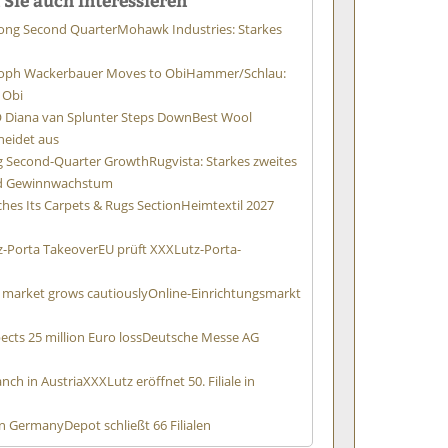
rong Second Quarter
Mohawk Industries: Starkes
oph Wackerbauer Moves to Obi
Hammer/Schlau:
 Obi
 Diana van Splunter Steps Down
Best Wool
heidet aus
ng Second-Quarter Growth
Rugvista: Starkes zweites
nd Gewinnwachstum
hes Its Carpets & Rugs Section
Heimtextil 2027
z-Porta Takeover
EU prüft XXXLutz-Porta-
 market grows cautiously
Online-Einrichtungsmarkt
cts 25 million Euro loss
Deutsche Messe AG
nch in Austria
XXXLutz eröffnet 50. Filiale in
 in Germany
Depot schließt 66 Filialen