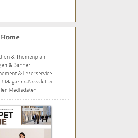
S
u
c
t Home
h
e
tion & Themenplan
gen & Banner
ement & Leserservice
t! Magazine-Newsletter
llen Mediadaten