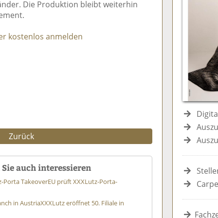
änder. Die Produktion bleibt weiterhin
e
n
e
ement.
n
n
er kostenlos anmelden
Digit
Auszu
Zurück
Auszu
Sie auch interessieren
Stell
z-Porta Takeover
EU prüft XXXLutz-Porta-
Carpe
nch in Austria
XXXLutz eröffnet 50. Filiale in
Fachze