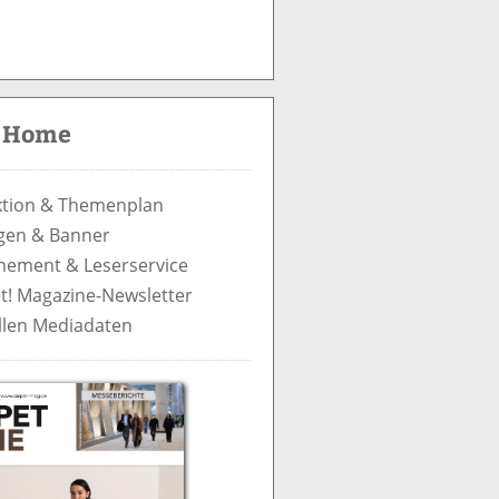
S
u
c
t Home
h
e
tion & Themenplan
gen & Banner
ement & Leserservice
t! Magazine-Newsletter
llen Mediadaten