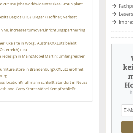
to cut 850 jobs worldwide
Inter Ikea Group plant
Fachp
Lesers
 exits Begros
KHG (Krieger / Höffner) verlässt
Impre
g VME increases turnover
Einrichtungspartnerring
er Kika site in Wörgl, Austria
XXXLutz belebt
Österreich) neu
 redesign in Mainz
Möbel Martin: Umfangreicher
ke
 furniture store in Brandenburg
XXXLutz eröffnet
m
burg
ss location
Knuffmann schließt Standort in Neuss
Ho
ash-and-Carry Stores
Möbel Kempf schließt
h