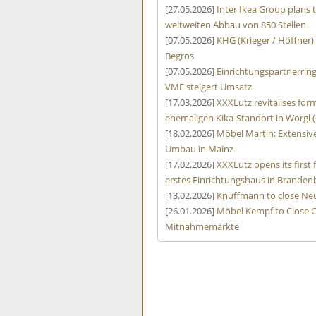
[27.05.2026]
Inter Ikea Group plans 
weltweiten Abbau von 850 Stellen
[07.05.2026]
KHG (Krieger / Höffner)
Begros
[07.05.2026]
Einrichtungspartnerrin
VME steigert Umsatz
[17.03.2026]
XXXLutz revitalises form
ehemaligen Kika-Standort in Wörgl (
[18.02.2026]
Möbel Martin: Extensive
Umbau in Mainz
[17.02.2026]
XXXLutz opens its first
erstes Einrichtungshaus in Branden
[13.02.2026]
Knuffmann to close Neu
[26.01.2026]
Möbel Kempf to Close C
Mitnahmemärkte