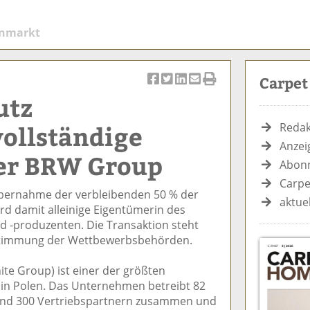
enmarkt
Carpe
Ar
Ar
Ar
Ar
Ar
utz
ti
ti
ti
ti
ti
k
k
k
k
k
ollständige
Redak
el
el
el
el
el
Anzei
a
t
a
p
D
der BRW Group
Abonn
uf
wi
uf
er
ru
F
tt
Li
E
ck
Carpe
Übernahme der verbleibenden 50 % der
ac
er
n
m
e
aktue
d damit alleinige Eigentümerin des
e
n
k
ai
n
 -produzenten. Die Transaktion steht
b
e
l
stimmung der Wettbewerbsbehörden.
o
di
v
o
n
er
te Group) ist einer der größten
k
te
se
 in Polen. Das Unternehmen betreibt 82
te
il
n
t rund 300 Vertriebspartnern zusammen und
il
e
d