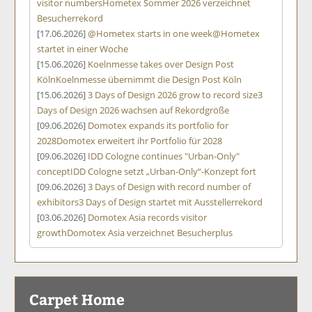
visitor numbers
Hometex Sommer 2026 verzeichnet
Besucherrekord
[17.06.2026]
@Hometex starts in one week
@Hometex
startet in einer Woche
[15.06.2026]
Koelnmesse takes over Design Post
Köln
Koelnmesse übernimmt die Design Post Köln
[15.06.2026]
3 Days of Design 2026 grow to record size
3
Days of Design 2026 wachsen auf Rekordgröße
[09.06.2026]
Domotex expands its portfolio for
2028
Domotex erweitert ihr Portfolio für 2028
[09.06.2026]
IDD Cologne continues "Urban-Only"
concept
IDD Cologne setzt „Urban-Only“-Konzept fort
[09.06.2026]
3 Days of Design with record number of
exhibitors
3 Days of Design startet mit Ausstellerrekord
[03.06.2026]
Domotex Asia records visitor
growth
Domotex Asia verzeichnet Besucherplus
Carpet Home