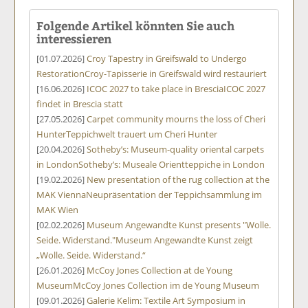
Folgende Artikel könnten Sie auch
interessieren
[01.07.2026]
Croy Tapestry in Greifswald to Undergo
Restoration
Croy-Tapisserie in Greifswald wird restauriert
[16.06.2026]
ICOC 2027 to take place in Brescia
ICOC 2027
findet in Brescia statt
[27.05.2026]
Carpet community mourns the loss of Cheri
Hunter
Teppichwelt trauert um Cheri Hunter
[20.04.2026]
Sotheby’s: Museum-quality oriental carpets
in London
Sotheby’s: Museale Orientteppiche in London
[19.02.2026]
New presentation of the rug collection at the
MAK Vienna
Neupräsentation der Teppichsammlung im
MAK Wien
[02.02.2026]
Museum Angewandte Kunst presents "Wolle.
Seide. Widerstand."
Museum Angewandte Kunst zeigt
„Wolle. Seide. Widerstand.“
[26.01.2026]
McCoy Jones Collection at de Young
Museum
McCoy Jones Collection im de Young Museum
[09.01.2026]
Galerie Kelim: Textile Art Symposium in