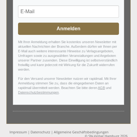
Anmelden
Mit Ihrer Anmeldung erhalten Sie kostenlos unseren Newsletter mit
aktuellen Nachrichten der Branche. Außerdem dürfen wir Ihnen per
E-Mail auch weitere interessante Hinweise zu Verlagsangeboten,
Umfragen sowie zu ausgewählten Veranstaltungen und Angeboten
unserer Partner zusenden. Diese Einwilligung ist selbstverständlich
freiwillig und kann jederzeit mit Wirkung für die Zukunft widerrufen
werden.
Für den Versand unserer Newsletter nutzen wir rapidmail. Mit Ihrer
Anmeldung stimmen Sie zu, dass die eingegebenen Daten an
rapidmail übermittelt werden. Beachten Sie bitte deren
AGB
und
Datenschutzbestimmungen
.
Impressum
|
Datenschutz
|
Allgemeine Geschäftsbedingungen
© SN-Verlag Hamburg 2026