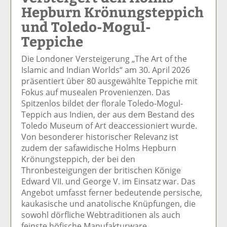
Hepburn Krönungsteppich
el
el
el
el
el
a
t
a
p
D
und Toledo-Mogul-
uf
wi
uf
er
ru
Teppiche
F
tt
Li
E
ck
ac
er
n
m
e
Die Londoner Versteigerung „The Art of the
e
n
k
ai
n
Islamic and Indian Worlds“ am 30. April 2026
b
e
l
präsentiert über 80 ausgewählte Teppiche mit
o
di
v
Fokus auf musealen Provenienzen. Das
o
n
er
Spitzenlos bildet der florale Toledo-Mogul-
k
te
se
Teppich aus Indien, der aus dem Bestand des
te
il
n
Toledo Museum of Art deaccessioniert wurde.
il
e
d
Von besonderer historischer Relevanz ist
e
n
e
zudem der safawidische Holms Hepburn
n
n
Krönungsteppich, der bei den
Thronbesteigungen der britischen Könige
Edward VII. und George V. im Einsatz war. Das
Angebot umfasst ferner bedeutende persische,
kaukasische und anatolische Knüpfungen, die
sowohl dörfliche Webtraditionen als auch
feinste höfische Manufakturware