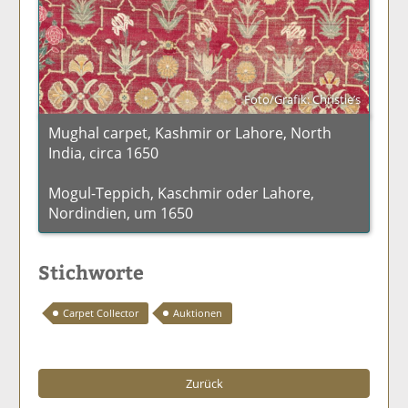
Foto/Grafik: Christie’s
Mughal carpet, Kashmir or Lahore, North
India, circa 1650
Mogul-Teppich, Kaschmir oder Lahore,
Nordindien, um 1650
Stichworte
Carpet Collector
Auktionen
Zurück