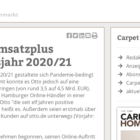
enmarkt
Carpe
Ar
Ar
Ar
Ar
Ar
Umsatzplus
ti
ti
ti
ti
ti
k
k
k
k
k
sjahr 2020/21
Redak
el
el
el
el
el
Anzei
a
t
a
p
D
Abonn
020/21 gestaltete sich Pandemie-bedingt
uf
wi
uf
er
ru
mt konnte es Otto jedoch auf eine
F
tt
Li
E
ck
Carpe
ingen (von rund 3,5 auf 4,5 Mrd. EUR).
ac
er
n
m
e
aktue
er Hamburger Online-Händler in einer
e
n
k
ai
n
tto "die seit elf Jahren positive
b
e
l
, heißt es. Außerdem seien erstmals über
o
di
v
 Kunden auf otto.de unterwegs (Vorjahr:
o
n
er
k
te
se
te
il
n
nehmen begonnen, seinen Online-Auftritt
il
e
d