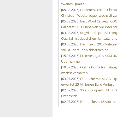
zweites Quartal
[05.08.2026]
Hammer/Schlau: Christ
Christoph Wackerbauer wechselt zu
[05.08.2026]
Best Wool Carpets: COO
Carpets: COO Diana van Splunter sc
[03.08.2026]
Rugvista Reports Stro
Quartal mit deutlichem Umsatz- u
[03.08.2026]
Heimtextil 2027 Relaunc
strukturiert Teppichbereich neu
[15.07.2026]
EU Investigates XXXLut
Übernahme
[10.07.2026]
Online home furnishing
wächst verhalten
[03.07.2026]
Deutsche Messe AG expe
erwartet 25 Millionen Euro Verlust
[02.07.2026]
XXXLutz opens 50th bra
Österreich
[02.07.2026]
Depot closes 66 stores