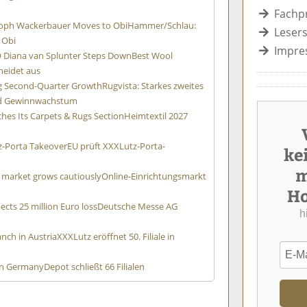
Fachp
oph Wackerbauer Moves to Obi
Hammer/Schlau:
Lesers
 Obi
Impre
 Diana van Splunter Steps Down
Best Wool
heidet aus
ng Second-Quarter Growth
Rugvista: Starkes zweites
nd Gewinnwachstum
hes Its Carpets & Rugs Section
Heimtextil 2027
z-Porta Takeover
EU prüft XXXLutz-Porta-
ke
m
 market grows cautiously
Online-Einrichtungsmarkt
Ho
cts 25 million Euro loss
Deutsche Messe AG
h
nch in Austria
XXXLutz eröffnet 50. Filiale in
 in Germany
Depot schließt 66 Filialen