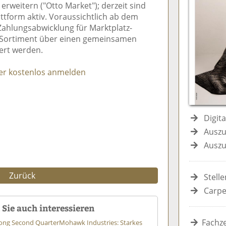
erweitern ("Otto Market"); derzeit sind
e
n
e
ttform aktiv. Voraussichtlich ab dem
n
n
 Zahlungsabwicklung für Marktplatz-
 Sortiment über einen gemeinsamen
ert werden.
er kostenlos anmelden
Digit
Auszu
Auszu
Zurück
Stell
Carpe
Sie auch interessieren
Fachze
rong Second Quarter
Mohawk Industries: Starkes