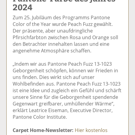
2024
el
el
el
el
el
a
t
a
p
D
Zum 25. Jubiläum des Programms Pantone
uf
wi
uf
er
ru
Color of the Year wurde Peach Fuzz gewählt.
F
tt
Li
E
ck
Der präsente, aber unaufdringliche
ac
er
n
m
e
Pfirsichfarbton zwischen Rosa und Orange soll
e
n
k
ai
n
den Betrachter innehalten lassen und eine
b
e
l
angenehme Atmosphäre schaffen.
o
di
v
o
n
er
„Indem wir aus Pantone Peach Fuzz 13-1023
k
te
se
Geborgenheit schöpfen, können wir Frieden in
te
il
n
uns finden. Dies wirkt sich auf unser
il
e
d
Wohlbefinden aus. Pantone Peach Fuzz 13-1023
e
n
e
ist eine Idee und zugleich ein Gefühl und schärft
n
n
unsere Sinne für die Geborgenheit spendende
Gegenwart greifbarer, umhüllender Wärme“,
erklärt Leatrice Eiseman, Executive Director,
Pantone Color Institute.
Carpet Home-Newsletter:
Hier kostenlos