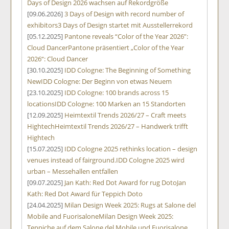
Days of Design 2026 wachsen auf Rekordgröße
[09.06.2026]
3 Days of Design with record number of
exhibitors
3 Days of Design startet mit Ausstellerrekord
[05.12.2025]
Pantone reveals “Color of the Year 2026”:
Cloud Dancer
Pantone präsentiert „Color of the Year
2026“: Cloud Dancer
[30.10.2025]
IDD Cologne: The Beginning of Something
New
IDD Cologne: Der Beginn von etwas Neuem
[23.10.2025]
IDD Cologne: 100 brands across 15
locations
IDD Cologne: 100 Marken an 15 Standorten
[12.09.2025]
Heimtextil Trends 2026/27 – Craft meets
Hightech
Heimtextil Trends 2026/27 – Handwerk trifft
Hightech
[15.07.2025]
IDD Cologne 2025 rethinks location – design
venues instead of fairground.
IDD Cologne 2025 wird
urban – Messehallen entfallen
[09.07.2025]
Jan Kath: Red Dot Award for rug Doto
Jan
Kath: Red Dot Award für Teppich Doto
[24.04.2025]
Milan Design Week 2025: Rugs at Salone del
Mobile and Fuorisalone
Milan Design Week 2025:
Teppiche auf dem Salone del Mobile und Fuorisalone