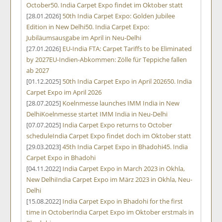
October
50. India Carpet Expo findet im Oktober statt
[28.01.2026]
50th India Carpet Expo: Golden Jubilee
Edition in New Delhi
50. India Carpet Expo:
Jubiläumsausgabe im April in Neu-Delhi
[27.01.2026]
EU-India FTA: Carpet Tariffs to be Eliminated
by 2027
EU-Indien-Abkommen: Zölle für Teppiche fallen
ab 2027
[01.12.2025]
50th India Carpet Expo in April 2026
50. India
Carpet Expo im April 2026
[28.07.2025]
Koelnmesse launches IMM India in New
Delhi
Koelnmesse startet IMM India in Neu-Delhi
[07.07.2025]
India Carpet Expo returns to October
schedule
India Carpet Expo findet doch im Oktober statt
[29.03.2023]
45th India Carpet Expo in Bhadohi
45. India
Carpet Expo in Bhadohi
[04.11.2022]
India Carpet Expo in March 2023 in Okhla,
New Delhi
India Carpet Expo im März 2023 in Okhla, Neu-
Delhi
[15.08.2022]
India Carpet Expo in Bhadohi for the first
time in October
India Carpet Expo im Oktober erstmals in