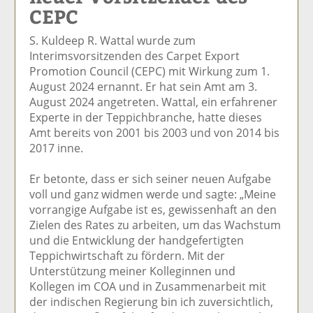
CEPC
el
el
el
el
el
a
t
a
p
D
S. Kuldeep R. Wattal wurde zum
uf
wi
uf
er
ru
Interimsvorsitzenden des Carpet Export
F
tt
Li
E
ck
Promotion Council (CEPC) mit Wirkung zum 1.
ac
er
n
m
e
August 2024 ernannt. Er hat sein Amt am 3.
e
n
k
ai
n
August 2024 angetreten. Wattal, ein erfahrener
b
e
l
Experte in der Teppichbranche, hatte dieses
o
di
v
Amt bereits von 2001 bis 2003 und von 2014 bis
o
n
er
2017 inne.
k
te
se
te
il
n
Er betonte, dass er sich seiner neuen Aufgabe
il
e
d
voll und ganz widmen werde und sagte: „Meine
e
n
e
vorrangige Aufgabe ist es, gewissenhaft an den
n
n
Zielen des Rates zu arbeiten, um das Wachstum
und die Entwicklung der handgefertigten
Teppichwirtschaft zu fördern. Mit der
Unterstützung meiner Kolleginnen und
Kollegen im COA und in Zusammenarbeit mit
der indischen Regierung bin ich zuversichtlich,