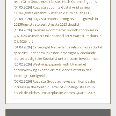
result
Otto Group erzielt bestes Nach-Corona-Ergebnis
[04.05.2026]
Rugvista appoints Gustaf Arlid as new
CFO
Rugvista ernennt Gustaf Arlid zum neuen CFO
[20.04.2026]
Rugvista reports strong revenue growth in
2025
Rugvista steigert Umsatz 2025 deutlich
[13.04.2026]
German e-commerce: Growth continues in
Q1/2026
Deutscher Onlinehandel setzt Wachstumskurs in
Q1/2026 fort
[01.04.2026]
Carpetright Netherlands relaunches as digital
specialist under new investor
Carpetright Niederlande
startet als digitaler Spezialist unter neuem Investor neu
[26.02.2026]
Westwing expands with UK market
entry
Westwing expandiert mit Markteintritt in das
Vereinigte Königreich
[06.02.2026]
Rugvista Group achieves significant sales
increase in the fourth quarter of 2025
Rugvista Group
erzielt deutliches Umsatzplus im vierten Quartal 2025