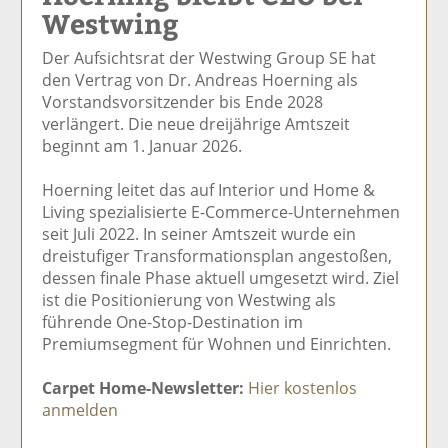
Westwing
el
el
el
el
el
a
t
a
p
D
Der Aufsichtsrat der Westwing Group SE hat
uf
wi
uf
er
ru
den Vertrag von Dr. Andreas Hoerning als
F
tt
Li
E
ck
Vorstandsvorsitzender bis Ende 2028
ac
er
n
m
e
verlängert. Die neue dreijährige Amtszeit
e
n
k
ai
n
beginnt am 1. Januar 2026.
b
e
l
o
di
v
Hoerning leitet das auf Interior und Home &
o
n
er
Living spezialisierte E-Commerce-Unternehmen
k
te
se
seit Juli 2022. In seiner Amtszeit wurde ein
te
il
n
dreistufiger Transformationsplan angestoßen,
il
e
d
dessen finale Phase aktuell umgesetzt wird. Ziel
e
n
e
ist die Positionierung von Westwing als
n
n
führende One-Stop-Destination im
Premiumsegment für Wohnen und Einrichten.
Carpet Home-Newsletter:
Hier kostenlos
anmelden