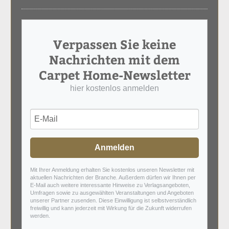
Verpassen Sie keine
Nachrichten mit dem
Carpet Home-Newsletter
hier kostenlos anmelden
Anmelden
Mit Ihrer Anmeldung erhalten Sie kostenlos unseren Newsletter mit
aktuellen Nachrichten der Branche. Außerdem dürfen wir Ihnen per
E-Mail auch weitere interessante Hinweise zu Verlagsangeboten,
Umfragen sowie zu ausgewählten Veranstaltungen und Angeboten
unserer Partner zusenden. Diese Einwilligung ist selbstverständlich
freiwillig und kann jederzeit mit Wirkung für die Zukunft widerrufen
werden.