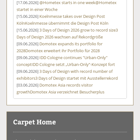
[17.06.2026]
@Hometex starts in one week
@Hometex
startet in einer Woche
[15.06.2026]
Koelnmesse takes over Design Post
Köln
Koelnmesse übernimmt die Design Post Köln
[15.06.2026]
3 Days of Design 2026 grow to record size
3
Days of Design 2026 wachsen auf Rekordgröße
[09.06.2026]
Domotex expands its portfolio for
2028
Domotex erweitert ihr Portfolio für 2028
[09.06.2026]
IDD Cologne continues "Urban-Only"
concept
IDD Cologne setzt „Urban-Only“-Konzept fort
[09.06.2026]
3 Days of Design with record number of
exhibitors
3 Days of Design startet mit Ausstellerrekord
[03.06.2026]
Domotex Asia records visitor
growth
Domotex Asia verzeichnet Besucherplus
Carpet Home