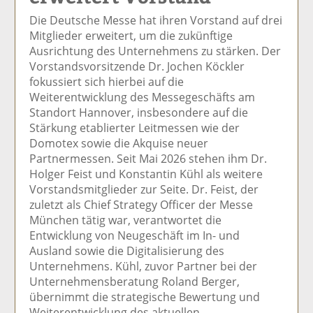
el
el
el
el
el
Die Deutsche Messe hat ihren Vorstand auf drei
a
t
a
p
D
Mitglieder erweitert, um die zukünftige
uf
wi
uf
er
ru
Ausrichtung des Unternehmens zu stärken. Der
F
tt
Li
E
ck
Vorstandsvorsitzende Dr. Jochen Köckler
ac
er
n
m
e
fokussiert sich hierbei auf die
e
n
k
ai
n
Weiterentwicklung des Messegeschäfts am
b
e
l
Standort Hannover, insbesondere auf die
o
di
v
Stärkung etablierter Leitmessen wie der
o
n
er
Domotex sowie die Akquise neuer
k
te
se
Partnermessen. Seit Mai 2026 stehen ihm Dr.
te
il
n
Holger Feist und Konstantin Kühl als weitere
il
e
d
Vorstandsmitglieder zur Seite. Dr. Feist, der
e
n
e
zuletzt als Chief Strategy Officer der Messe
n
n
München tätig war, verantwortet die
Entwicklung von Neugeschäft im In- und
Ausland sowie die Digitalisierung des
Unternehmens. Kühl, zuvor Partner bei der
Unternehmensberatung Roland Berger,
übernimmt die strategische Bewertung und
Weiterentwicklung des aktuellen