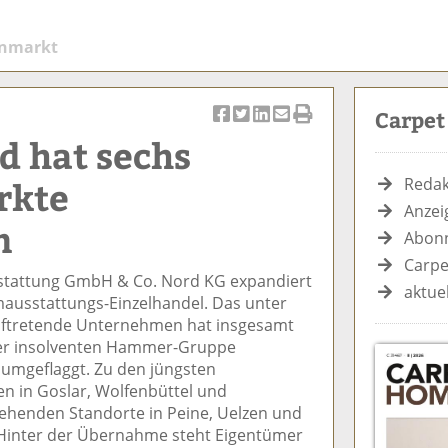
enmarkt
Carpe
Ar
Ar
Ar
Ar
Ar
d hat sechs
ti
ti
ti
ti
ti
k
k
k
k
k
rkte
Redak
el
el
el
el
el
Anzei
a
t
a
p
D
n
Abonn
uf
wi
uf
er
ru
F
tt
Li
E
ck
Carpe
stattung GmbH & Co. Nord KG expandiert
ac
er
n
m
e
aktue
mausstattungs-Einzelhandel. Das unter
e
n
k
ai
n
tretende Unternehmen hat insgesamt
b
e
l
der insolventen Hammer-Gruppe
o
di
v
mgeflaggt. Zu den jüngsten
o
n
er
en in Goslar, Wolfenbüttel und
k
te
se
ehenden Standorte in Peine, Uelzen und
te
il
n
Hinter der Übernahme steht Eigentümer
il
e
d