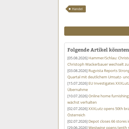
Handel
Folgende Artikel könnten 
[05.08.2026]
Hammer/Schlau: Christ
Christoph Wackerbauer wechselt zu
[03.08.2026]
Rugvista Reports Stro
Quartal mit deutlichem Umsatz- u
[15.07.2026]
EU Investigates XXXLut
Übernahme
[10.07.2026]
Online home furnishing
wächst verhalten
[02.07.2026]
XXXLutz opens 50th bra
Österreich
[02.07.2026]
Depot closes 66 stores
[29.06.2026]
Westwing opens tenth 