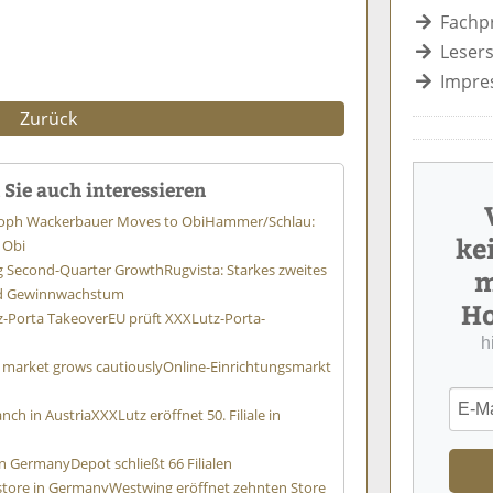
Fachp
Lesers
Impre
Zurück
Sie auch interessieren
oph Wackerbauer Moves to Obi
Hammer/Schlau:
ke
 Obi
ng Second-Quarter Growth
Rugvista: Starkes zweites
m
nd Gewinnwachstum
Ho
z-Porta Takeover
EU prüft XXXLutz-Porta-
h
 market grows cautiously
Online-Einrichtungsmarkt
nch in Austria
XXXLutz eröffnet 50. Filiale in
 in Germany
Depot schließt 66 Filialen
store in Germany
Westwing eröffnet zehnten Store