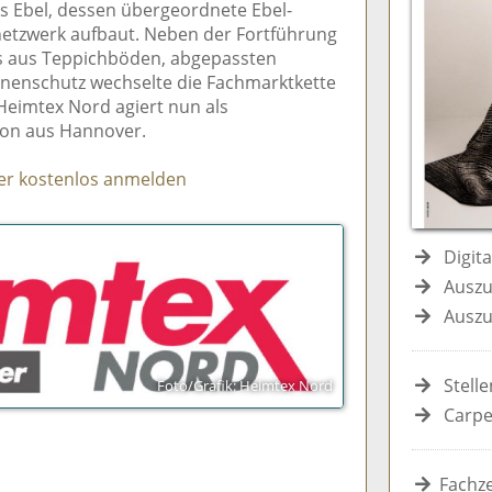
s Ebel, dessen übergeordnete Ebel-
e
n
e
etzwerk aufbaut. Neben der Fortführung
n
n
s aus Teppichböden, abgepassten
nenschutz wechselte die Fachmarktkette
eimtex Nord agiert nun als
on aus Hannover.
er kostenlos anmelden
Digit
Auszu
Auszu
Stell
Foto/Grafik: Heimtex Nord
Carpe
Fachze