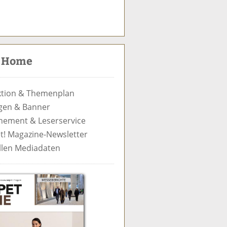
S
u
c
t Home
h
e
tion & Themenplan
gen & Banner
ement & Leserservice
t! Magazine-Newsletter
llen Mediadaten