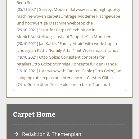
Benu Sea
[05.11.2021]
Survey: Modern flatweaves and high-quality
machine-woven carpets
Umfrage: Moderne Flachgewebe
und hochwertige Maschinenwebteppiche
[29.10.2021]
"Lust for Carpets" exhibition in
Munich
Ausstellung "Lust auf Teppiche" in München
[20.10.2021]
Jan Kath's "Family Affair" with workshop in
January
Jan Kaths "Family Affair" mit Workshop im Januar
[19.10.2021]
Otto Golze: Consistent concepts for
retailers
Otto Golze: Stimmige Konzepte für den Handel
[19.10.2021]
Interview with Carsten Gähle (Otto Golze) on
shipping rate explosions
Interview mit Carsten Gähle
(Otto Golze) über Preisexplosionen beim Transport
Carpet Home
Redaktion & Themenplan