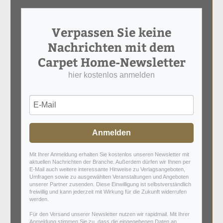
Verpassen Sie keine
Nachrichten mit dem
Carpet Home-Newsletter
hier kostenlos anmelden
Anmelden
Mit Ihrer Anmeldung erhalten Sie kostenlos unseren Newsletter mit
aktuellen Nachrichten der Branche. Außerdem dürfen wir Ihnen per
E-Mail auch weitere interessante Hinweise zu Verlagsangeboten,
Umfragen sowie zu ausgewählten Veranstaltungen und Angeboten
unserer Partner zusenden. Diese Einwilligung ist selbstverständlich
freiwillig und kann jederzeit mit Wirkung für die Zukunft widerrufen
werden.
Für den Versand unserer Newsletter nutzen wir rapidmail. Mit Ihrer
Anmeldung stimmen Sie zu, dass die eingegebenen Daten an