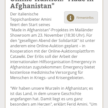
Afghanistan"
el
el
el
el
el
a
t
a
p
D
Der italienische
uf
wi
uf
er
ru
Firmeninfos
Teppichanbieter Amini
F
tt
Li
E
ck
feiert den Start seines
ac
er
n
m
e
"Made in Afghanistan"-Projektes im Mailänder
e
n
k
ai
n
Showroom am 23. November (18:30 Uhr). Für
b
e
l
den "geselligen Abend der Solidarität" ist unter
o
di
v
anderem eine Online-Auktion geplant – in
o
n
er
Kooperation mit der Online-Auktionsplattform
k
te
se
Catawiki. Der Erlös soll der Arbeit der
te
il
n
internationalen Hilfsorganisation Emergency in
il
e
d
Afghanistan zugutekommen: Emergency bietet
e
n
e
kostenlose medizinische Versorgung für
n
n
Menschen in Kriegs- und Krisengebieten.
"Wir haben unsere Wurzeln in Afghanistan; es
ist das Land, in dem unsere Geschichte
angefangen hat. Damit liegt es uns ganz
besonders am Herzen", erklärt Ferid Amini. "Um