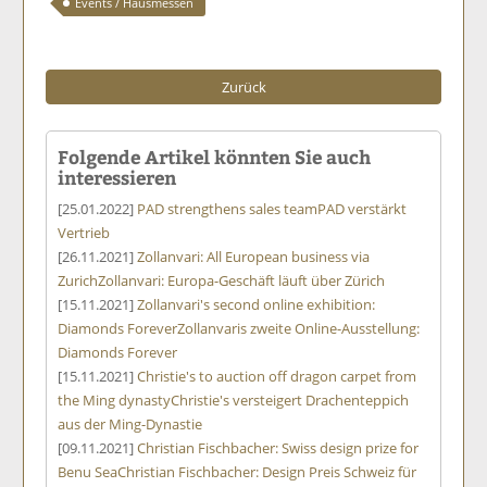
Events / Hausmessen
Zurück
Folgende Artikel könnten Sie auch
interessieren
[25.01.2022]
PAD strengthens sales team
PAD verstärkt
Vertrieb
[26.11.2021]
Zollanvari: All European business via
Zurich
Zollanvari: Europa-Geschäft läuft über Zürich
[15.11.2021]
Zollanvari's second online exhibition:
Diamonds Forever
Zollanvaris zweite Online-Ausstellung:
Diamonds Forever
[15.11.2021]
Christie's to auction off dragon carpet from
the Ming dynasty
Christie's versteigert Drachenteppich
aus der Ming-Dynastie
[09.11.2021]
Christian Fischbacher: Swiss design prize for
Benu Sea
Christian Fischbacher: Design Preis Schweiz für