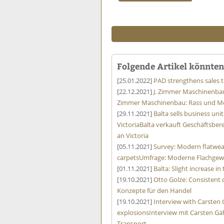
Folgende Artikel könnten 
[25.01.2022]
PAD strengthens sales 
[22.12.2021]
J. Zimmer Maschinenbau
Zimmer Maschinenbau: Rass und Me
[29.11.2021]
Balta sells business un
Victoria
Balta verkauft Geschäftsbe
an Victoria
[05.11.2021]
Survey: Modern flatwe
carpets
Umfrage: Moderne Flachgew
[01.11.2021]
Balta: Slight increase in
[19.10.2021]
Otto Golze: Consistent c
Konzepte für den Handel
[19.10.2021]
Interview with Carsten 
explosions
Interview mit Carsten Gä
Transport