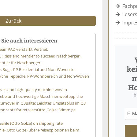
Fachp
Lesers
Zurück
Impre
Sie auch interessieren
team
PAD verstärkt Vertrieb
: Rass and Mentler to succeed Naschberger
J.
ntler für Naschberger
ke
its Rugs, PP Residential and Non-Woven to
m
reiche Teppiche, PP-Wohnbereich und Non-Woven
Ho
aves and high-quality machine-woven
h
ebe und hochwertige Maschinenwebteppiche
 turnover in Q3
Balta: Leichtes Umsatzplus im Q3
oncepts for retailers
Otto Golze: Stimmige
Gähle (Otto Golze) on shipping rate
hle (Otto Golze) über Preisexplosionen beim