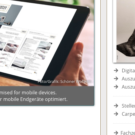
e
n
e
n
n
Digit
Auszu
Foto/Grafik: Schöner Wohnen
Auszu
mised for mobile devices.
ür mobile Endgeräte optimiert.
Stell
Carpe
Fachze