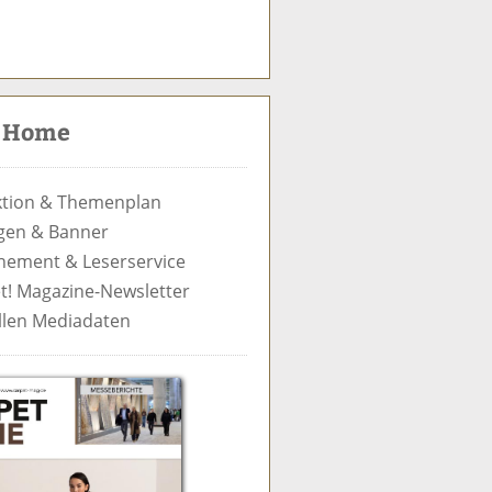
S
u
c
t Home
h
e
tion & Themenplan
gen & Banner
ement & Leserservice
t! Magazine-Newsletter
llen Mediadaten