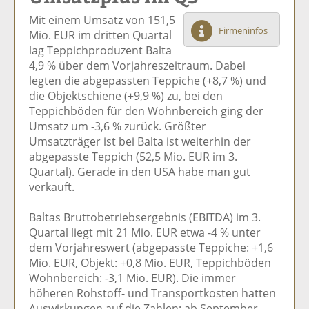
el
el
el
el
el
Mit einem Umsatz von 151,5
a
t
a
p
D
Firmeninfos
Mio. EUR im dritten Quartal
uf
wi
uf
er
ru
lag Teppichproduzent Balta
F
tt
Li
E
ck
4,9 % über dem Vorjahreszeitraum. Dabei
ac
er
n
m
e
legten die abgepassten Teppiche (+8,7 %) und
e
n
k
ai
n
die Objektschiene (+9,9 %) zu, bei den
b
e
l
Teppichböden für den Wohnbereich ging der
o
di
v
Umsatz um -3,6 % zurück. Größter
o
n
er
Umsatzträger ist bei Balta ist weiterhin der
k
te
se
abgepasste Teppich (52,5 Mio. EUR im 3.
te
il
n
Quartal). Gerade in den USA habe man gut
il
e
d
verkauft.
e
n
e
n
n
Baltas Bruttobetriebsergebnis (EBITDA) im 3.
Quartal liegt mit 21 Mio. EUR etwa -4 % unter
dem Vorjahreswert (abgepasste Teppiche: +1,6
Mio. EUR, Objekt: +0,8 Mio. EUR, Teppichböden
Wohnbereich: -3,1 Mio. EUR). Die immer
höheren Rohstoff- und Transportkosten hatten
Auswirkungen auf die Zahlen; ab September