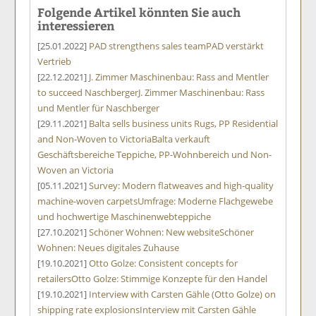
Folgende Artikel könnten Sie auch
interessieren
[25.01.2022]
PAD strengthens sales team
PAD verstärkt
Vertrieb
[22.12.2021]
J. Zimmer Maschinenbau: Rass and Mentler
to succeed Naschberger
J. Zimmer Maschinenbau: Rass
und Mentler für Naschberger
[29.11.2021]
Balta sells business units Rugs, PP Residential
and Non-Woven to Victoria
Balta verkauft
Geschäftsbereiche Teppiche, PP-Wohnbereich und Non-
Woven an Victoria
[05.11.2021]
Survey: Modern flatweaves and high-quality
machine-woven carpets
Umfrage: Moderne Flachgewebe
und hochwertige Maschinenwebteppiche
[27.10.2021]
Schöner Wohnen: New website
Schöner
Wohnen: Neues digitales Zuhause
[19.10.2021]
Otto Golze: Consistent concepts for
retailers
Otto Golze: Stimmige Konzepte für den Handel
[19.10.2021]
Interview with Carsten Gähle (Otto Golze) on
shipping rate explosions
Interview mit Carsten Gähle