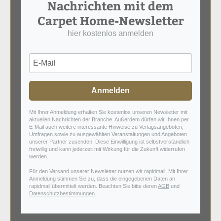
Nachrichten mit dem
Carpet Home-Newsletter
hier kostenlos anmelden
Anmelden
Mit Ihrer Anmeldung erhalten Sie kostenlos unseren Newsletter mit
aktuellen Nachrichten der Branche. Außerdem dürfen wir Ihnen per
E-Mail auch weitere interessante Hinweise zu Verlagsangeboten,
Umfragen sowie zu ausgewählten Veranstaltungen und Angeboten
unserer Partner zusenden. Diese Einwilligung ist selbstverständlich
freiwillig und kann jederzeit mit Wirkung für die Zukunft widerrufen
werden.
Für den Versand unserer Newsletter nutzen wir rapidmail. Mit Ihrer
Anmeldung stimmen Sie zu, dass die eingegebenen Daten an
rapidmail übermittelt werden. Beachten Sie bitte deren
AGB
und
Datenschutzbestimmungen
.